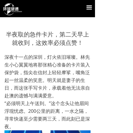
끀
半夜取的急件卡片，第二天早上
就收到，这效率必须点赞！
深夜十一点的深圳，灯火依旧璀璨。林先
生小心翼翼地将那张精心准备的卡片装入
保护袋，指尖在信封上轻轻摩挲，嘴角泛
起一丝温柔的笑意。明天就是妻子的生
日，而这张手写卡片，承载着他无法亲自
赴澳的遗憾与满满爱意。
“必须明天上午送到。”这个念头让他眉间
浮现忧虑。200公里的距离，一水之隔，
寻常快递至少需要两三天，而此刻已是深
夜。