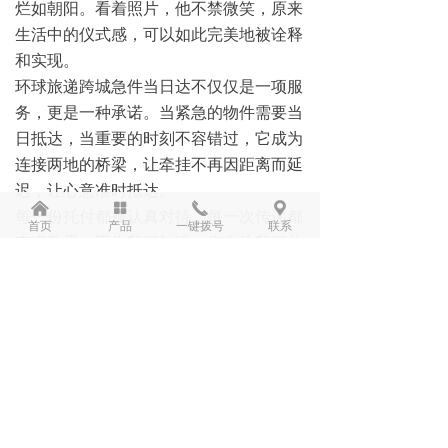
烂如朝阳。看着照片，他不禁微笑，原来
生活中的仪式感，可以如此完美地被诠释
和实现。
环球旅递跨城急件当日达不仅仅是一项服
务，更是一种承诺。当紧急的物件需要当
日抵达，当重要的时刻不容错过，它成为
连接两地的桥梁，让牵挂不再因距离而延
迟，让心意准时抵达。
낀
넒
끅
끇
每一份托付都被认真对待，每一次传递都
首页
产品
一键拨号
联系
充满敬畏。因为我们知道，您交给我们的
是比物品更珍贵的东西——是期待，是信
任，是生活中那些不容错过的时刻。
环球旅递跨城急件当日达，专为您的重要
传递而存在。让距离不再是障碍，让时间
不再是对手，让每一次交付都成为完美的
答案。