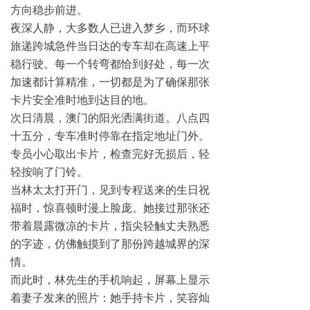
方向稳步前进。
夜深人静，大多数人已进入梦乡，而环球
旅递跨城急件当日达的专车却在高速上平
稳行驶。每一个转弯都恰到好处，每一次
加速都计算精准，一切都是为了确保那张
卡片安全准时地到达目的地。
次日清晨，澳门的阳光洒满街道。八点四
十五分，专车准时停靠在指定地址门外。
专员小心取出卡片，检查完好无损后，轻
轻按响了门铃。
当林太太打开门，见到专程送来的生日祝
福时，惊喜顿时漫上脸庞。她接过那张还
带着晨露微凉的卡片，指尖轻触丈夫熟悉
的字迹，仿佛触摸到了那份跨越城界的深
情。
而此时，林先生的手机响起，屏幕上显示
着妻子发来的照片：她手持卡片，笑容灿